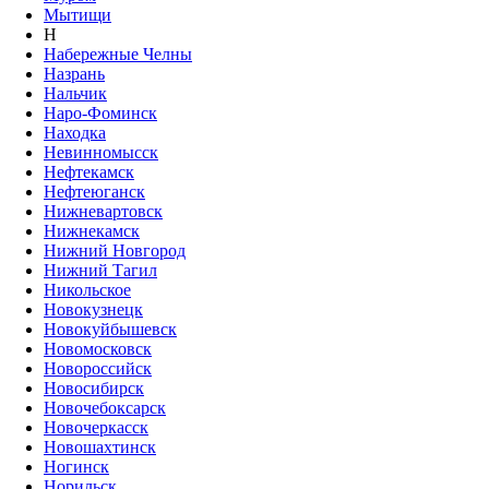
Мытищи
Н
Набережные Челны
Назрань
Нальчик
Наро-Фоминск
Находка
Невинномысск
Нефтекамск
Нефтеюганск
Нижневартовск
Нижнекамск
Нижний Новгород
Нижний Тагил
Никольское
Новокузнецк
Новокуйбышевск
Новомосковск
Новороссийск
Новосибирск
Новочебоксарск
Новочеркасск
Новошахтинск
Ногинск
Норильск