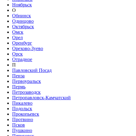
Ноябрьск
О
Обнинск
Одинцово
Октябрьск
Омск
Орел
Оренбург
Орехово-Зуево
Орск
Отрадное
П
Павловский Посад
Пенза
Первоуральск
Пермь
Петрозаводск
Петропавловск-Камчатский
Пикалево
Подольск
Прокопьевск
Протвино
Псков
Пушкино
Пятигорск