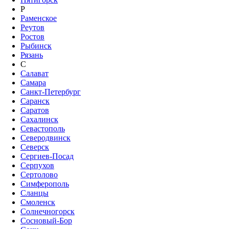
Р
Раменское
Реутов
Ростов
Рыбинск
Рязань
С
Салават
Самара
Санкт-Петербург
Саранск
Саратов
Сахалинск
Севастополь
Северодвинск
Северск
Сергиев-Посад
Серпухов
Сертолово
Симферополь
Сланцы
Смоленск
Солнечногорск
Сосновый-Бор