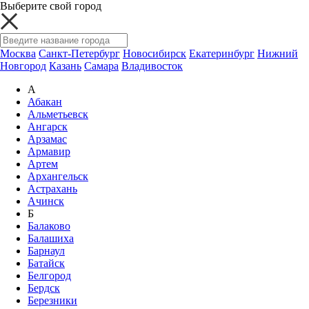
Выберите свой город
Москва
Санкт-Петербург
Новосибирск
Екатеринбург
Нижний
Новгород
Казань
Самара
Владивосток
А
Абакан
Альметьевск
Ангарск
Арзамас
Армавир
Артем
Архангельск
Астрахань
Ачинск
Б
Балаково
Балашиха
Барнаул
Батайск
Белгород
Бердск
Березники