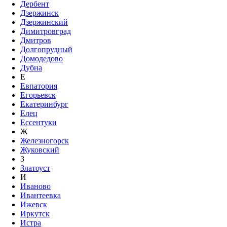
Дербент
Дзержинск
Дзержинский
Димитровград
Дмитров
Долгопрудный
Домодедово
Дубна
Е
Евпатория
Егорьевск
Екатеринбург
Елец
Ессентуки
Ж
Железногорск
Жуковский
З
Златоуст
И
Иваново
Ивантеевка
Ижевск
Иркутск
Истра