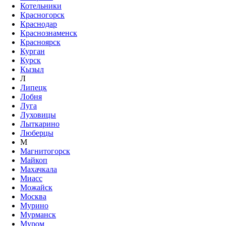
Котельники
Красногорск
Краснодар
Краснознаменск
Красноярск
Курган
Курск
Кызыл
Л
Липецк
Лобня
Луга
Луховицы
Лыткарино
Люберцы
М
Магнитогорск
Майкоп
Махачкала
Миасс
Можайск
Москва
Мурино
Мурманск
Муром