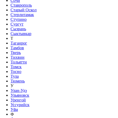
Сочи
Ставрополь
Старый Оскол
Стерлитамак
Ступино
Сургут
Сызрань
Сыктывкар
Т
Таганрог
Тамбов
Тверь
Тихвин
Тольятти
Томск
Тосно
Тула
Тюмень
У
Улан-Удэ
Ульяновск
Уренгой
Уссурийск
Уфа
Ф