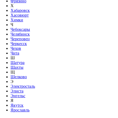
Фрязино
Х
Хабаровск
Хасовюрт
Химки
Ч
Чебоксары
Челябинск
Череповец
Черкесск
Чехов
Чита
Ш
Шатура
Шахты
Щ
Щелково
Э
Электросталь
Элиста
Энгельс
Я
Якутск
Ярославль