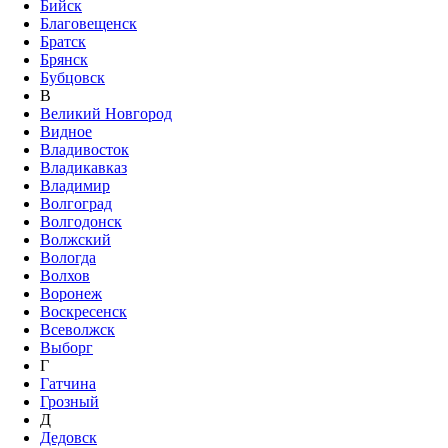
Бийск
Благовещенск
Братск
Брянск
Бубцовск
В
Великий Новгород
Видное
Владивосток
Владикавказ
Владимир
Волгоград
Волгодонск
Волжский
Вологда
Волхов
Воронеж
Воскресенск
Всеволжск
Выборг
Г
Гатчина
Грозный
Д
Дедовск