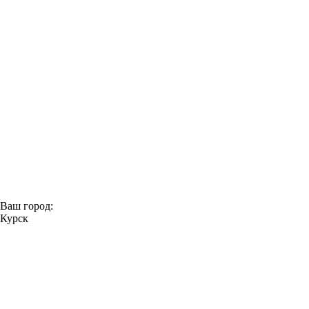
+7 (958) 578-06-54
+7 (958) 578-06-54
Ваш город:
Курск
+7 (958) 578-06-54