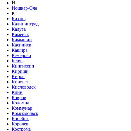
Й
Йошкар-Ола
К
Казань
Калининград
Калуга
Каменск
Камышин
Каспийск
Кашира
Кемерово
Керчь
Кингисепп
Кириши
Киров
Кировск
Кисловодск
Клин
Ковров
Коломна
Коммунар
Комсомольск
Копейск
Королев
Кострома